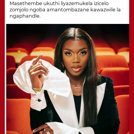
Masethembe ukuthi liyazemukela izicelo
zomjolo ngoba amantombazane kawazwile la
ngaphandle.