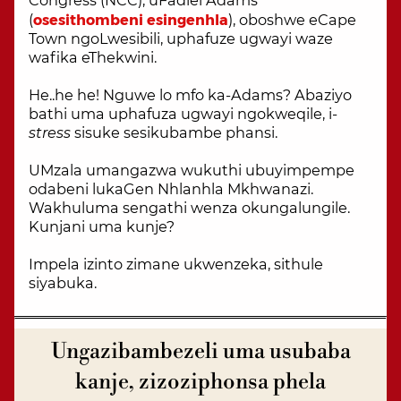
Congress (NCC), uFadiel Adams
(
osesithombeni esingenhla
), oboshwe eCape
Town ngoLwesibili, uphafuze ugwayi waze
wafika eThekwini.
He..he he! Nguwe lo mfo ka-Adams? Abaziyo
bathi uma uphafuza ugwayi ngokweqile, i-
stress
sisuke sesikubambe phansi.
UMzala umangazwa wukuthi ubuyimpempe
odabeni lukaGen Nhlanhla Mkhwanazi.
Wakhuluma sengathi wenza okungalungile.
Kunjani uma kunje?
Impela izinto zimane ukwenzeka, sithule
siyabuka.
Ungazibambezeli uma usubaba
kanje, zizoziphonsa phela