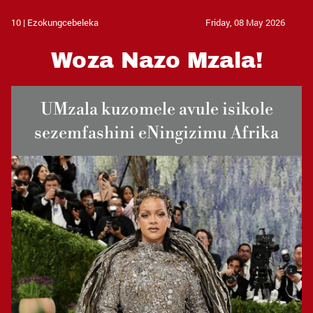
10 | Ezokungcebeleka
Friday, 08 May 2026
Woza Nazo Mzala!
UMzala kuzomele avule isikole
sezemfashini eNingizimu Afrika