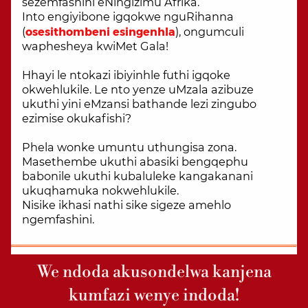
sezemfashini eNingizimu Afrika.
Into engiyibone igqokwe
nguRihanna
(
osesithombeni esingenhla
), ongumculi
waphesheya kwiMet Gala!
Hhayi le ntokazi ibiyinhle futhi igqoke
okwehlukile. Le nto yenze uMzala azibuze
ukuthi yini eMzansi bathande lezi zingubo
ezimise okukafishi?
Phela wonke umuntu uthungisa zona.
Masethembe ukuthi abasiki bengqephu
babonile ukuthi kubaluleke kangakanani
ukuqhamuka nokwehlukile.
Nisike ikhasi nathi sike sigeze amehlo
ngemfashini.
We ndoda akusondelwa kanjena
kumfazi wenye indoda!