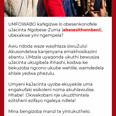
UMFOWABO kaNgizwe lo obesenkonofele
uJacinta Ngobese-Zuma (
abasesithombeni
),
ubexakwe yini ngempela?
Awu ndoda waze wasihlaza siwuZulu!
Akusondelwa kanjenyana emakhosikazini
abantu. UMzala uyaqonda ukuthi bewusiza
uJacinta ukugibela ihhashi, kodwa-ke
bekuzoba ngcono ukube wehlile, wamdedela
ahlale yedwa phezulu.
Umyeni kaJacinta uyobe ekuyekile uma
engakufaki esikoleni noma akuhlawulise.
Hhabe! Okwakobani nje ukuzithintela
ezitsheni ezifayo ngaleya ndlela!
Mina bengizoba manzi te yintukuthelo.