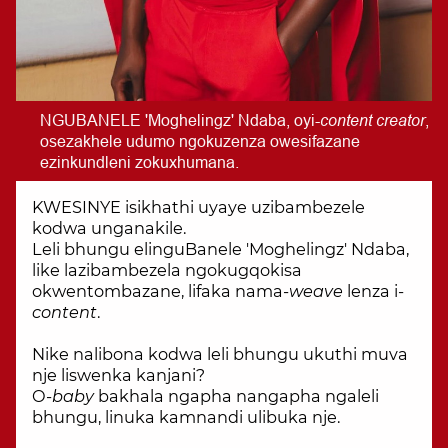
content creator
NGUBANELE 'Moghelingz' Ndaba, oyi-
,
osezakhele udumo ngokuzenza owesifazane
ezinkundleni zokuxhumana.
KWESINYE isikhathi uyaye uzibambezele
kodwa unganakile.
Leli bhungu elinguBanele 'Moghelingz' Ndaba,
like lazibambezela ngokugqokisa
okwentombazane, lifaka nama-
weave
lenza i-
content
.
Nike nalibona kodwa leli bhungu ukuthi muva
nje liswenka kanjani?
O-
baby
bakhala ngapha nangapha ngaleli
bhungu, linuka kamnandi ulibuka nje.